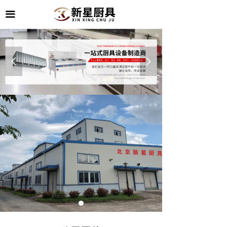
끀
넳
넲