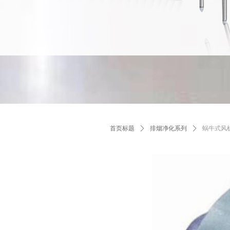
首页标题
ꄲ
排烟净化系列
ꄲ
蜗牛式风